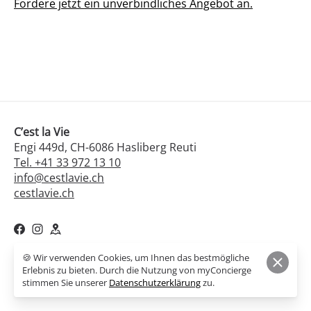
Fordere jetzt ein unverbindliches Angebot an.
C’est la Vie
Engi 449d, CH-6086 Hasliberg Reuti
Tel. +41 33 972 13 10
info@cestlavie.ch
cestlavie.ch
🍪 Wir verwenden Cookies, um Ihnen das bestmögliche
© 2026,
C’est la Vie
Erlebnis zu bieten. Durch die Nutzung von myConcierge
Powered by myConcierge
stimmen Sie unserer
Datenschutzerklärung
zu.