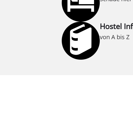
Hostel In
von A bis Z