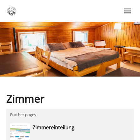
Zimmer
Wir
Further pages
bieten
Platz
Zimmereinteilung
bis