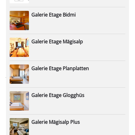
zu
135
Personen
Galerie Etage Bidmi
Wähle
aus
unseren
Galerie Etage Mägisalp
verschiedenen
Mehrbettzimmern.
Für
Galerie Etage Planplatten
jede
Gruppe
die
Galerie Etage Glogghüs
bei
uns
zu
Gast
Galerie Mägisalp Plus
ist,