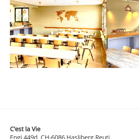
C’est la Vie
Engi 449d, CH-6086 Hasliberg Reuti